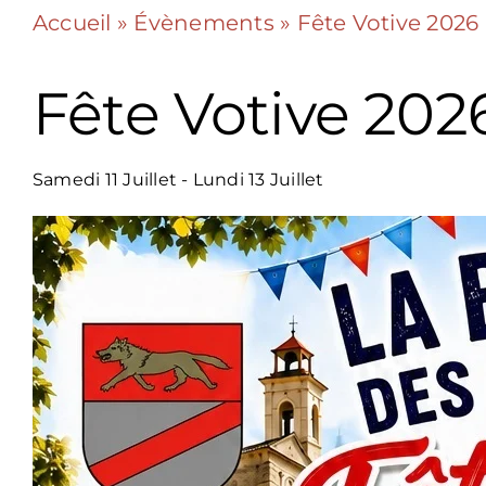
Accueil
»
Évènements
»
Fête Votive 2026
Fête Votive 202
Samedi 11 Juillet - Lundi 13 Juillet