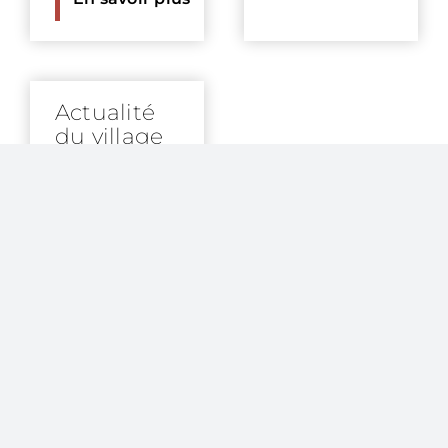
Actualité
du village
Contre
les
cambriolages,
ayez les
bons
réflexes !
En savoir plus